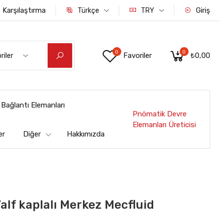
Karşılaştırma
Giriş
Türkçe
TRY
0
0
Favoriler
₺0,00
riler
Bağlantı Elemanları
Pnömatik Devre
Elemanları Üreticisi
er
Diğer
Hakkımızda
alf kaplalı Merkez Mecfluid