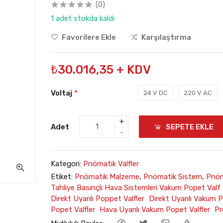
(0)
1 adet stokda kaldı
Favorilere Ekle
Karşılaştırma
₺30.016,35 + KDV
Voltaj
*
24 V DC
220 V AC
+
Adet
SEPETE EKLE
-
Kategori:
Pnömatik Valfler
Etiket:
Pnömatik Malzeme
,
Pnömatik Sistem
,
Pnöm
Tahliye Basınçlı Hava Sistemleri Vakum Popet Va
Direkt Uyarılı Poppet Valfler Direkt Uyarılı Vakum 
Popet Valfler Hava Uyarılı Vakum Popet Valfler P