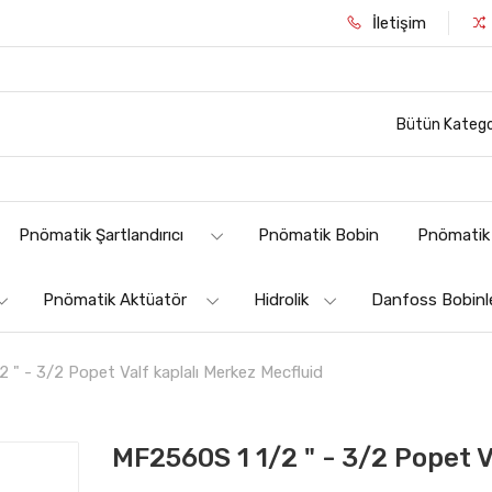
İletişim
Bütün Katego
Pnömatik Şartlandırıcı
Pnömatik Bobin
Pnömatik 
Pnömatik Aktüatör
Hidrolik
Danfoss Bobinl
 " - 3/2 Popet Valf kaplalı Merkez Mecfluid
MF2560S 1 1/2 " - 3/2 Popet V