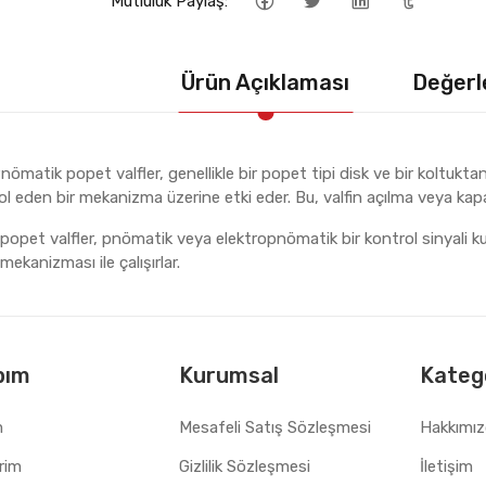
Mutluluk Paylaş:
Ürün Açıklaması
Değerl
nömatik popet valfler, genellikle bir popet tipi disk ve bir koltukta
l eden bir mekanizma üzerine etki eder. Bu, valfin açılma veya kapa
opet valfler, pnömatik veya elektropnömatik bir kontrol sinyali kullan
mekanizması ile çalışırlar.
bım
Kurumsal
Katego
m
Mesafeli Satış Sözleşmesi
Hakkımı
erim
Gizlilik Sözleşmesi
İletişim