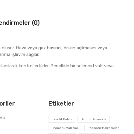
endirmeler (0)
n oluşur. Hava veya gaz basıncı, diskin açılmasını veya
nma işlevini sağlar.
ılarak kontrol edilirler. Genellikle bir solenoid valf veya
riler
Etiketler
zda
Hidrolik Bobin
Hidrolik Kumanda
Pnömatik Malzeme
Pnömatik Malzemeler