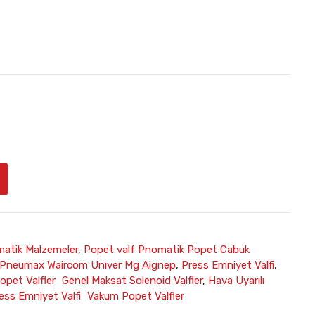
atik Malzemeler
,
Popet valf Pnomatik Popet Cabuk
lf Pneumax Waircom Unıver Mg Aignep
,
Press Emniyet Valfi
,
Popet Valfler Genel Maksat Solenoid Valfler
,
Hava Uyarılı
ress Emniyet Valfi Vakum Popet Valfler