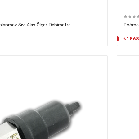
lanmaz Sıvı Akış Ölçer Debimetre
Pnömati
₺1.868