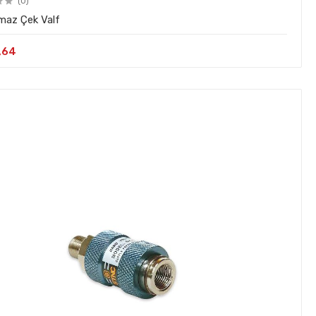
(0)
maz Çek Valf
,64