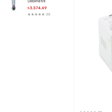
Debimetre
₺3.574,69
(0)