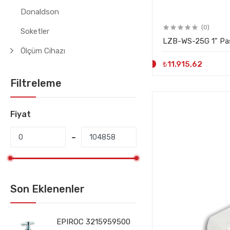
Donaldson
(0)
Soketler
LZB-WS-25G 1" Pas
Ölçüm Cihazı
₺11.915,62
Filtreleme
Fiyat
Son Eklenenler
EPIROC 3215959500