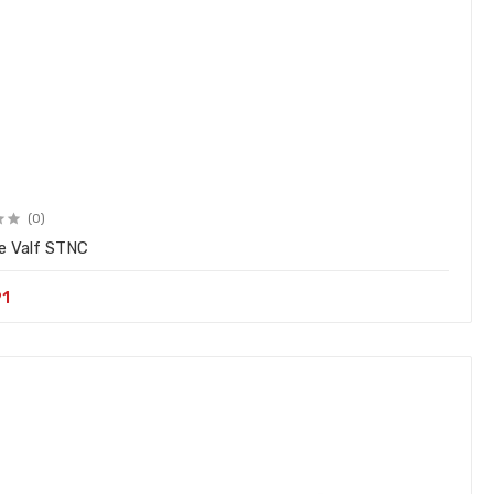
(0)
lide Valf STNC
91