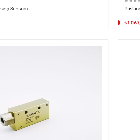
asınç Sensörü
Paslan
₺1.067