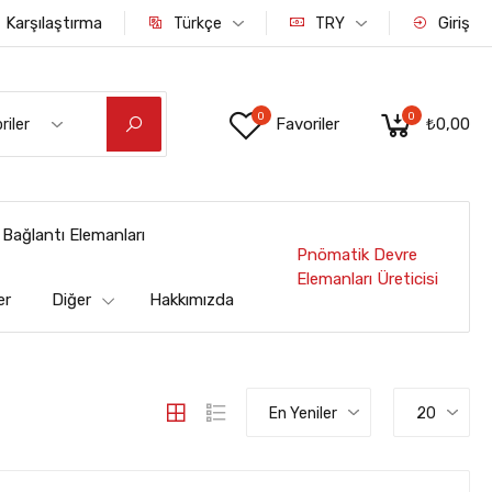
Karşılaştırma
Giriş
Türkçe
TRY
0
0
Favoriler
₺0,00
riler
Bağlantı Elemanları
Pnömatik Devre
Elemanları Üreticisi
er
Diğer
Hakkımızda
En Yeniler
20