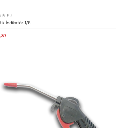
(0)
k İndikatör 1/8
,37