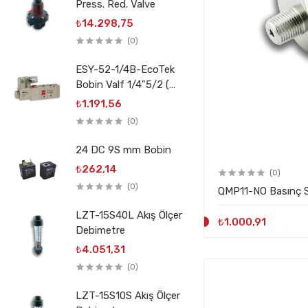
Press. Red. Valve
₺14.298,75
(0)
ESY-52-1/4B-EcoTek
Bobin Valf 1/4"5/2 (
3V210-08)
₺1.191,56
(0)
24 DC 9S mm Bobin
₺262,14
(0)
(0)
QMP11-NO Basınç S
LZT-15S40L Akış Ölçer
₺1.000,91
Debimetre
₺4.051,31
(0)
LZT-15S10S Akış Ölçer