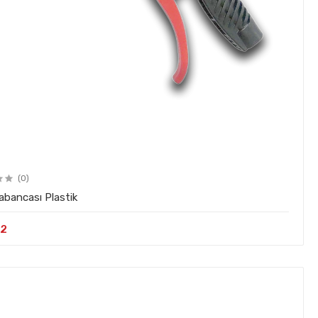
(0)
abancası Plastik
82