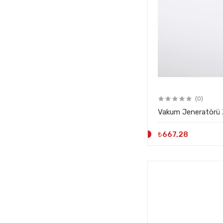
(0)
Vakum Jeneratörü Z
₺667,28