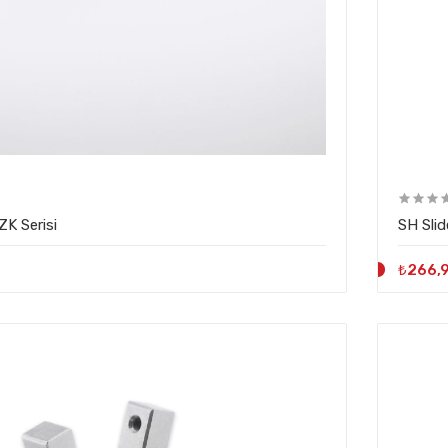
K Serisi
SH S
₺266,