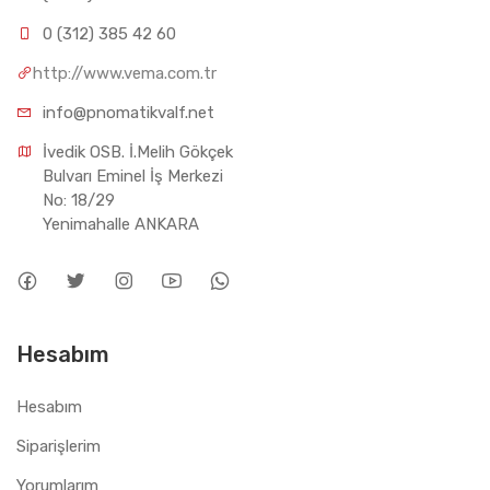
0 (312) 385 42 60
http://www.vema.com.tr
info@pnomatikvalf.net
İvedik OSB. İ.Melih Gökçek 
Bulvarı Eminel İş Merkezi 
No: 18/29 
Yenimahalle ANKARA
Hesabım
Hesabım
Siparişlerim
Yorumlarım