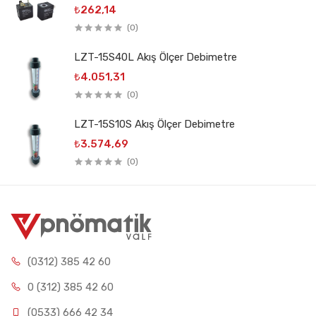
₺262,14
(0)
LZT-15S40L Akış Ölçer Debimetre
₺4.051,31
(0)
LZT-15S10S Akış Ölçer Debimetre
₺3.574,69
(0)
(0312) 385 42 60
0 (312) 385 42 60
(0533) 666 42 34