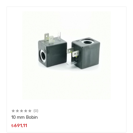
(0)
10 mm Bobin
₺691,11