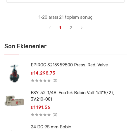
1-20 arası 21 toplam sonuç
1
2
Son Eklenenler
EPIROC 3215959500 Press. Red. Valve
₺14.298,75
(0)
ESY-52-1/4B-EcoTek Bobin Valf 1/4"5/2 (
3V210-08)
₺1.191,56
(0)
24 DC 9S mm Bobin