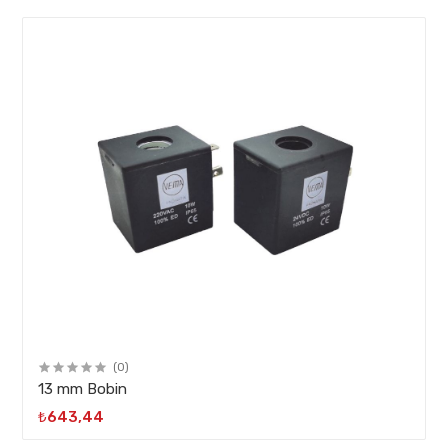
(0)
13 mm Bobin
₺643,44