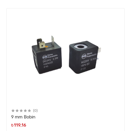
(0)
9 mm Bobin
₺119,16