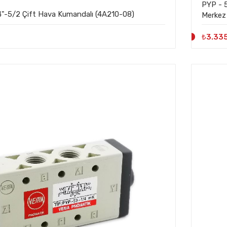
PYP - 53 - 1/2-K 1/2-5/2 
"-5/2 Çift Hava Kumandalı (4A210-08)
Merkez
₺3.335