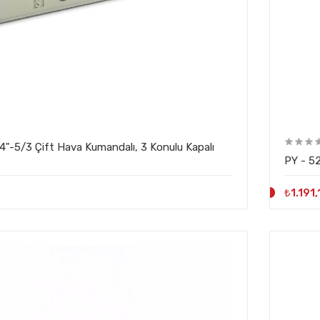
₺1.191,