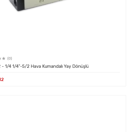
(0)
PY - 52 - 1/4 1/4"-5/2 Hava Kumandalı Yay Dönüşlü
12