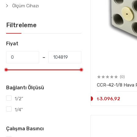
Ölçüm Cihazı
Filtreleme
Fiyat
(0)
CCR-42-1/8 Hava R
Bağlantı Ölçüsü
₺3.096,92
1/2"
1/4"
Çalışma Basıncı