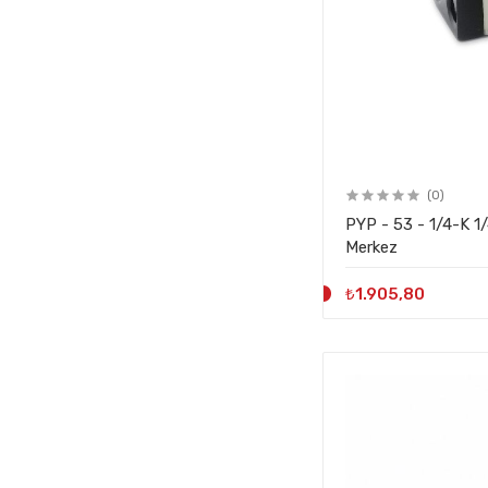
(0)
PYP - 53 - 1/4-K 1/4"-5/3 Çift Hava Kumandalı, 3 Konulu Kapalı
Merkez
₺1.905,80