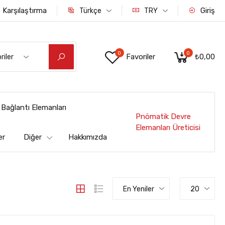
Karşılaştırma
Giriş
Türkçe
TRY
0
0
Favoriler
₺0,00
riler
Bağlantı Elemanları
Pnömatik Devre
Elemanları Üreticisi
er
Diğer
Hakkımızda
En Yeniler
20