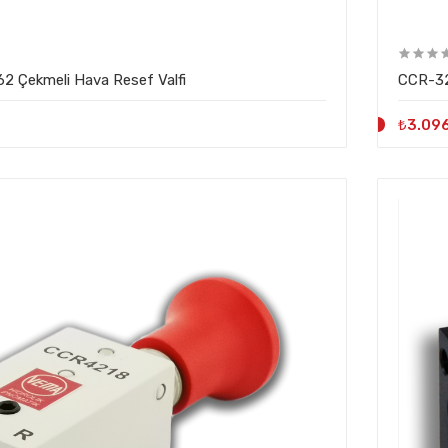
2 Çekmeli Hava Resef Valfi
CCR-32
₺3.09