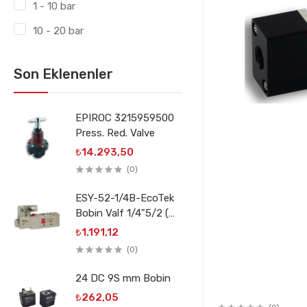
1 - 10 bar
10 - 20 bar
Son Eklenenler
EPIROC 3215959500
Press. Red. Valve
₺14.293,50
(0)
ESY-52-1/4B-EcoTek
Bobin Valf 1/4"5/2 (
3V210-08)
₺1.191,12
(0)
24 DC 9S mm Bobin
₺262,05