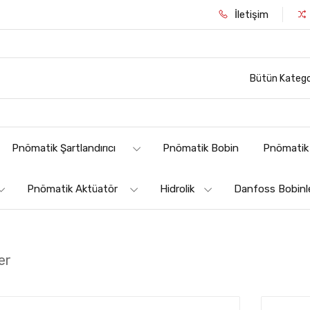
İletişim
Bütün Katego
Pnömatik Şartlandırıcı
Pnömatik Bobin
Pnömatik 
Pnömatik Aktüatör
Hidrolik
Danfoss Bobinl
er