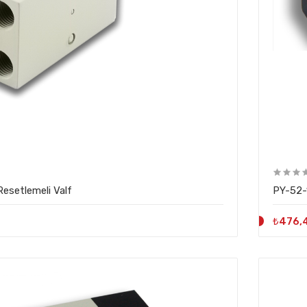
esetlemeli Valf
PY-52-
₺476,