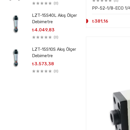
(0)
(0)
PP-52-1/8-ECO 1/4
LZT-15S40L Akış Ölçer
₺381,16
Debimetre
₺4.049,83
(0)
LZT-15S10S Akış Ölçer
Debimetre
₺3.573,38
(0)