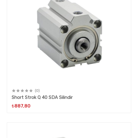
(0)
Short Strok Q 40 SDA Silindir
₺887,80