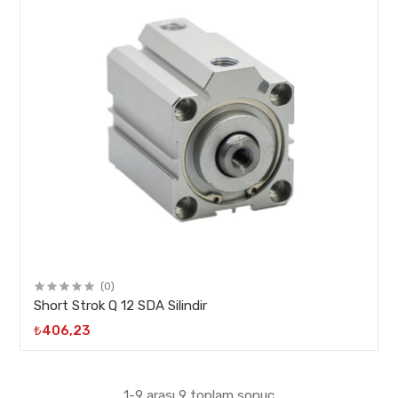
(0)
Short Strok Q 12 SDA Silindir
₺406,23
1-9 arası 9 toplam sonuç