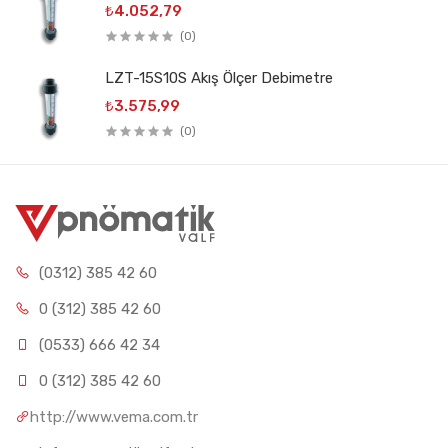
₺4.052,79
(0)
LZT-15S10S Akış Ölçer Debimetre
₺3.575,99
(0)
(0312) 385 42 60
0 (312) 385 42 60
(0533) 666 42 34
0 (312) 385 42 60
http://www.vema.com.tr