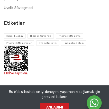
Üyelik Sözleşmesi
Etiketler
Hidrolik Bobin
Hidrolik Kumanda
Pnömatik Malzeme
Pnömatik Malzemeler
Pnömatik Satış
Pnömatik Sistem
Bu Web sitesinde en iyi deneyimi yaşamanızı sağlamak için
Tüm hakları saklıdır ©
Pnomatik Valf
2026. VEMA Pnömatik
çerezleri kullanır.
San. ve Tic. A.Ş.
ANLADIM!