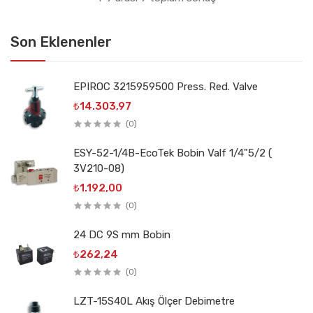
Son Eklenenler
EPIROC 3215959500 Press. Red. Valve
₺14.303,97
(0)
ESY-52-1/4B-EcoTek Bobin Valf 1/4"5/2 (
3V210-08)
₺1.192,00
(0)
24 DC 9S mm Bobin
₺262,24
(0)
LZT-15S40L Akış Ölçer Debimetre