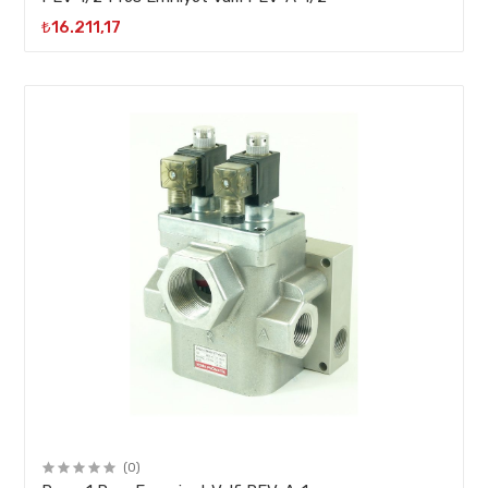
₺16.211,17
(0)