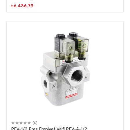
₺6.436,79
(0)
PEV-1/2 Pres Emniyet Valfi PEV-A-1/2