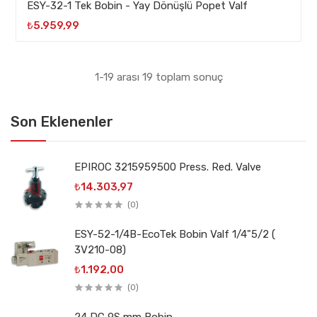
ESY-32-1 Tek Bobin - Yay Dönüşlü Popet Valf
₺5.959,99
1-19 arası 19 toplam sonuç
Son Eklenenler
EPIROC 3215959500 Press. Red. Valve
₺14.303,97
(0)
ESY-52-1/4B-EcoTek Bobin Valf 1/4"5/2 (
3V210-08)
₺1.192,00
(0)