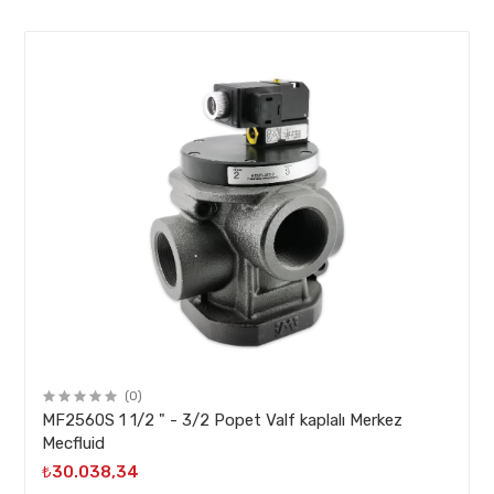
(0)
MF2560S 1 1/2 " - 3/2 Popet Valf kaplalı Merkez
Mecfluid
₺30.038,34