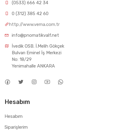
(0533) 666 42 34
0 (312) 385 42 60
http://www.vema.com.tr
info@pnomatikvalf.net
İvedik OSB. İ.Melih Gökçek 
Bulvarı Eminel İş Merkezi 
No: 18/29 
Yenimahalle ANKARA
Hesabım
Hesabım
Siparişlerim