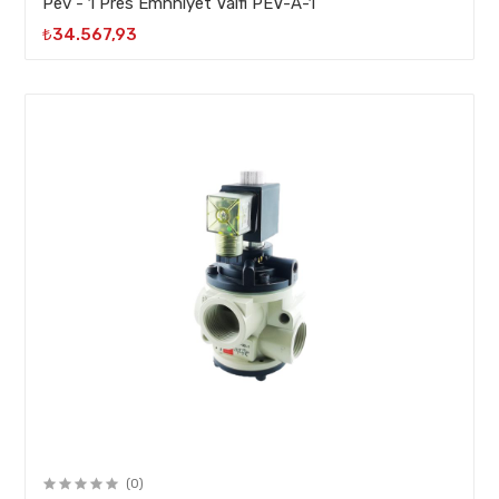
Pev - 1 Pres Emnniyet Valfi PEV-A-1
₺34.567,93
(0)