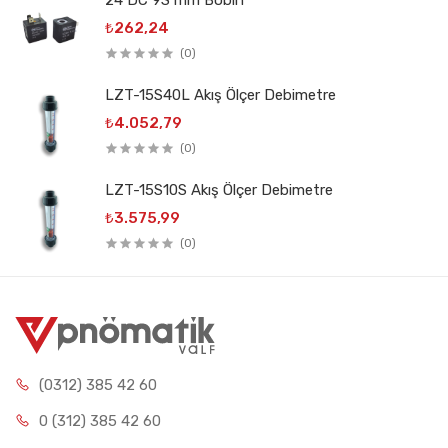
24 DC 9S mm Bobin
₺262,24
(0)
LZT-15S40L Akış Ölçer Debimetre
₺4.052,79
(0)
LZT-15S10S Akış Ölçer Debimetre
₺3.575,99
(0)
(0312) 385 42 60
0 (312) 385 42 60