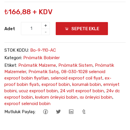
₺166,88 + KDV
+
Adet
SEPETE EKLE
-
STOK KODU:
Bo-9-110-AC
Kategori:
Pnömatik Bobinler
Etiket:
Pnömatik Malzeme
,
Pnömatik Sistem
,
Pnömatik
Malzemeler
,
Pnömatik Satış
,
08-030-1028 selenoid
exproof bobin fiyatları
,
selenoid exproof coil fiyat
,
ex-
proof bobin fiyatı
,
exproof bobin
,
korumalı bobin
,
emniyet
bobini
,
ucuz exproof bobin
,
24 volt exproof bobin
,
24v dc
exproof bobin
,
kıvılcım önleyici bobin
,
ısı önleyici bobin
,
exproof selenoid bobin
Mutluluk Paylaş: