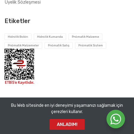
Üyelik Sözleşmesi
Etiketler
Hidrolik Bobin
Hidrolik Kumanda
Pnömatik Malzeme
Pnömatik Malzemeler
Pnömatik Satış
Pnömatik Sistem
Bu Web sitesinde en iyi deneyimi yaşamanızı sağlamak için
Tüm hakları saklıdır ©
Pnomatik Valf
2026. VEMA Pnömatik
çerezleri kullanır.
San. ve Tic. A.Ş.
ANLADIM!