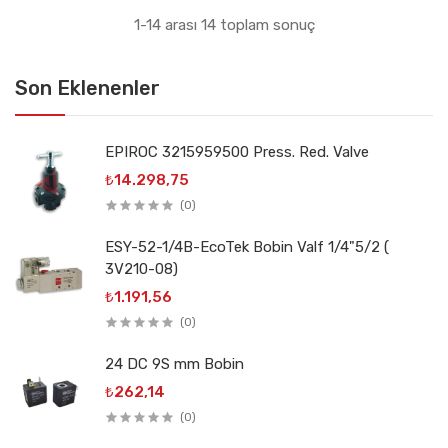
1-14 arası 14 toplam sonuç
Son Eklenenler
EPIROC 3215959500 Press. Red. Valve
₺14.298,75
(0)
ESY-52-1/4B-EcoTek Bobin Valf 1/4"5/2 (
3V210-08)
₺1.191,56
(0)
24 DC 9S mm Bobin
₺262,14
(0)