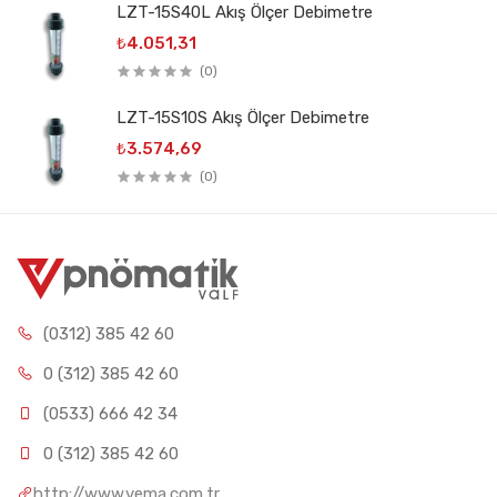
LZT-15S40L Akış Ölçer Debimetre
₺4.051,31
(0)
LZT-15S10S Akış Ölçer Debimetre
₺3.574,69
(0)
(0312) 385 42 60
0 (312) 385 42 60
(0533) 666 42 34
0 (312) 385 42 60
http://www.vema.com.tr