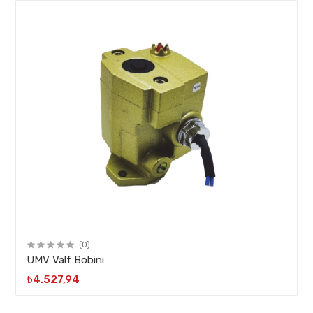
(0)
UMV Valf Bobini
₺4.527,94