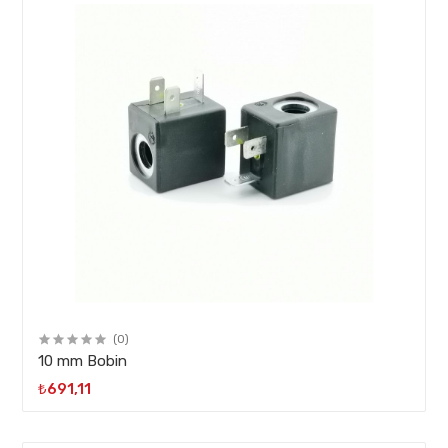
(0)
10 mm Bobin
₺691,11