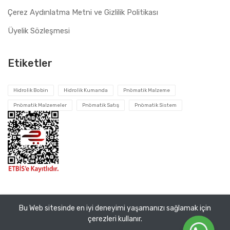
Çerez Aydınlatma Metni ve Gizlilik Politikası
Üyelik Sözleşmesi
Etiketler
Hidrolik Bobin
Hidrolik Kumanda
Pnömatik Malzeme
Pnömatik Malzemeler
Pnömatik Satış
Pnömatik Sistem
Bu Web sitesinde en iyi deneyimi yaşamanızı sağlamak için
Tüm hakları saklıdır ©
Pnomatik Valf
2026. VEMA Pnömatik
çerezleri kullanır.
San. ve Tic. A.Ş.