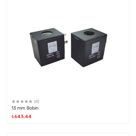
(0)
13 mm Bobin
₺643,44