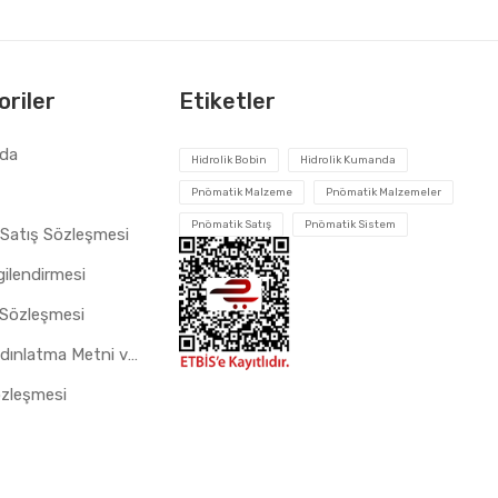
riler
Etiketler
zda
Hidrolik Bobin
Hidrolik Kumanda
Pnömatik Malzeme
Pnömatik Malzemeler
Pnömatik Satış
Pnömatik Sistem
 Satış Sözleşmesi
gilendirmesi
 Sözleşmesi
Çerez Aydınlatma Metni ve Gizlilik Politikası
özleşmesi