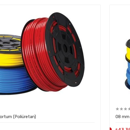
rtum (Poliüretan)
08 mm 
₺43,3