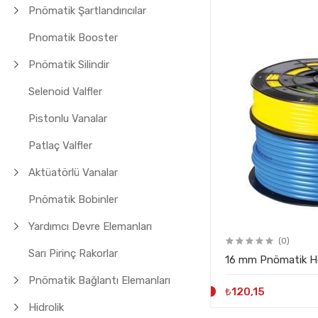
Pnömatik Şartlandırıcılar
Pnomatik Booster
Pnömatik Silindir
Selenoid Valfler
Pistonlu Vanalar
Patlaç Valfler
Aktüatörlü Vanalar
Pnömatik Bobinler
Yardımcı Devre Elemanları
(0)
Sarı Pirinç Rakorlar
16 mm Pnömatik Ho
Pnömatik Bağlantı Elemanları
₺120,15
Hidrolik