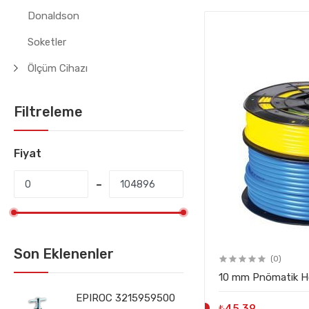
Donaldson
Soketler
Ölçüm Cihazı
Filtreleme
Fiyat
Son Eklenenler
(0)
10 mm Pnömatik Ho
EPIROC 3215959500
₺45,39