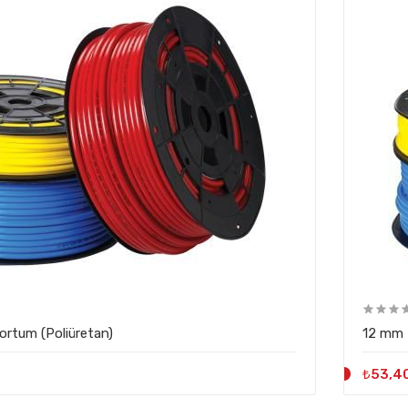
rtum (Poliüretan)
12 mm 
₺53,4