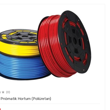
(0)
Pnömatik Hortum (Poliüretan)
9