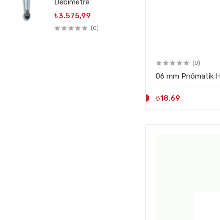
Debimetre
₺3.575,99
(0)
(0)
06 mm Pnömatik Ho
₺18,69