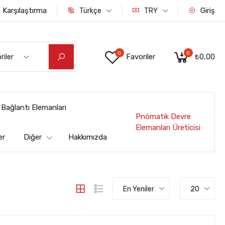
Karşılaştırma
Giriş
Türkçe
TRY
0
0
Favoriler
₺0,00
riler
Bağlantı Elemanları
Pnömatik Devre
Elemanları Üreticisi
er
Diğer
Hakkımızda
En Yeniler
20