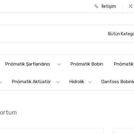
İletişim
Bütün Katego
Pnömatik Şartlandırıcı
Pnömatik Bobin
Pnömatik 
Pnömatik Aktüatör
Hidrolik
Danfoss Bobinl
hortum