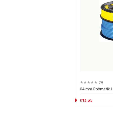
(0)
04 mm Pnömatik Ho
₺13,35