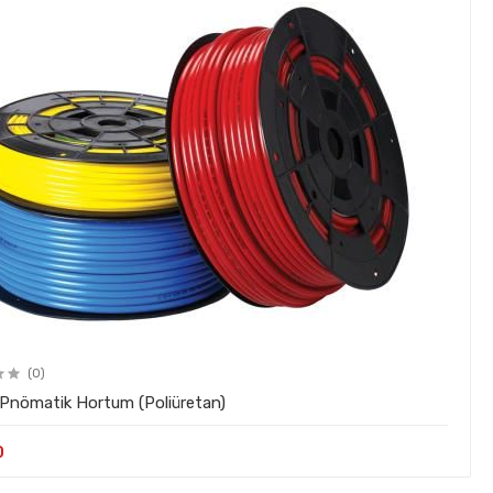
(0)
Pnömatik Hortum (Poliüretan)
0