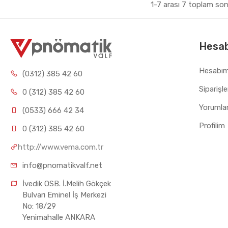
1-7 arası 7 toplam so
Hesa
Hesabı
(0312) 385 42 60
Siparişl
0 (312) 385 42 60
Yorumla
(0533) 666 42 34
Profilim
0 (312) 385 42 60
http://www.vema.com.tr
info@pnomatikvalf.net
İvedik OSB. İ.Melih Gökçek 
Bulvarı Eminel İş Merkezi 
No: 18/29 
Yenimahalle ANKARA