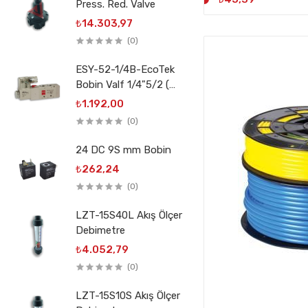
Press. Red. Valve
₺14.303,97
(0)
ESY-52-1/4B-EcoTek
Bobin Valf 1/4"5/2 (
3V210-08)
₺1.192,00
(0)
24 DC 9S mm Bobin
₺262,24
(0)
LZT-15S40L Akış Ölçer
Debimetre
₺4.052,79
(0)
LZT-15S10S Akış Ölçer