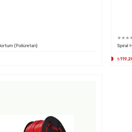
rtum (Poliüretan)
Spiral
₺119,2