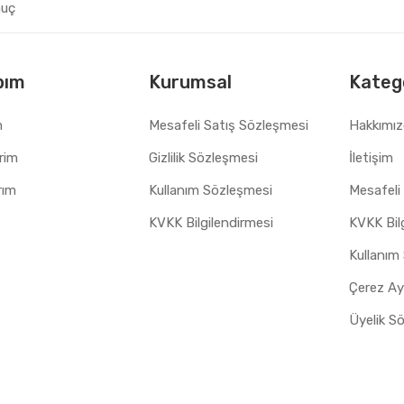
nuç
bım
Kurumsal
Katego
m
Mesafeli Satış Sözleşmesi
Hakkımı
erim
Gizlilik Sözleşmesi
İletişim
rım
Kullanım Sözleşmesi
Mesafeli
KVKK Bilgilendirmesi
KVKK Bil
Kullanım
Üyelik S