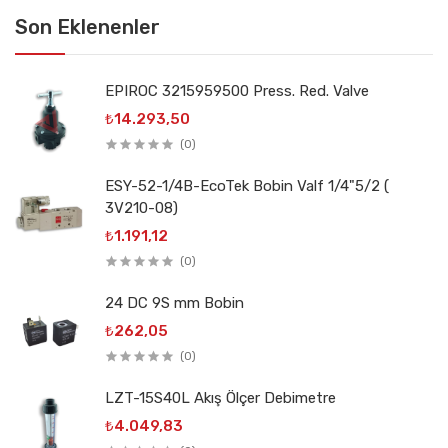
Son Eklenenler
EPIROC 3215959500 Press. Red. Valve
₺14.293,50
(0)
ESY-52-1/4B-EcoTek Bobin Valf 1/4"5/2 (
3V210-08)
₺1.191,12
(0)
24 DC 9S mm Bobin
₺262,05
(0)
LZT-15S40L Akış Ölçer Debimetre
₺4.049,83