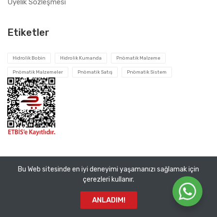
Üyelik Sözleşmesi
Etiketler
Hidrolik Bobin
Hidrolik Kumanda
Pnömatik Malzeme
Pnömatik Malzemeler
Pnömatik Satış
Pnömatik Sistem
Bu Web sitesinde en iyi deneyimi yaşamanızı sağlamak için
Tüm hakları saklıdır ©
Pnomatik Valf
2026. VEMA Pnömatik
çerezleri kullanır.
San. ve Tic. A.Ş.
ANLADIM!