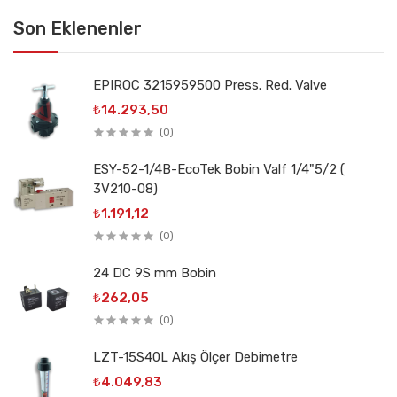
Son Eklenenler
EPIROC 3215959500 Press. Red. Valve
₺14.293,50
(0)
ESY-52-1/4B-EcoTek Bobin Valf 1/4"5/2 (
3V210-08)
₺1.191,12
(0)
24 DC 9S mm Bobin
₺262,05
(0)
LZT-15S40L Akış Ölçer Debimetre
₺4.049,83