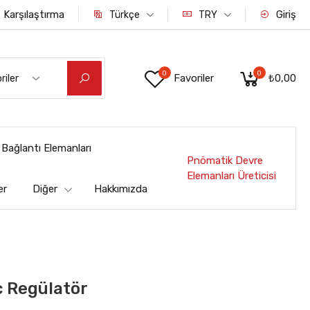
Karşılaştırma
Giriş
Türkçe
TRY
0
0
Favoriler
₺0,00
riler
Bağlantı Elemanları
Pnömatik Devre
Elemanları Üreticisi
er
Diğer
Hakkımızda
ç Regülatör