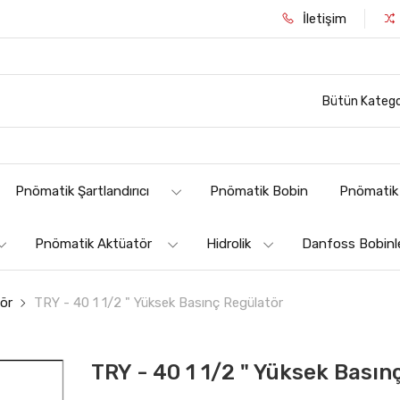
İletişim
Bütün Katego
Pnömatik Şartlandırıcı
Pnömatik Bobin
Pnömatik 
Pnömatik Aktüatör
Hidrolik
Danfoss Bobinl
ör
TRY - 40 1 1/2 " Yüksek Basınç Regülatör
TRY - 40 1 1/2 " Yüksek Basın