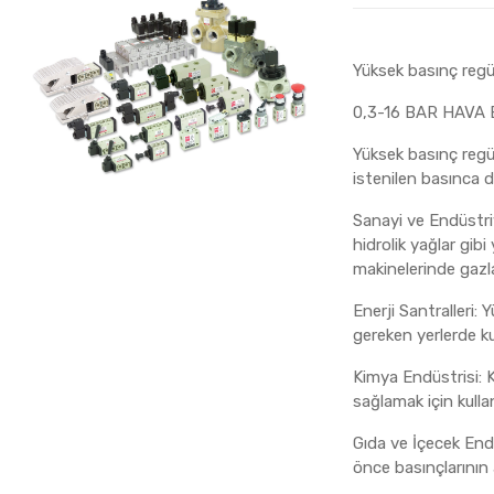
Yüksek basınç reg
0,3-16 BAR HAVA
Yüksek basınç regül
istenilen basınca d
Sanayi ve Endüstriy
hidrolik yağlar gib
makinelerinde gazlar
Enerji Santralleri:
gereken yerlerde kull
Kimya Endüstrisi: 
sağlamak için kullanı
Gıda ve İçecek End
önce basınçlarının a