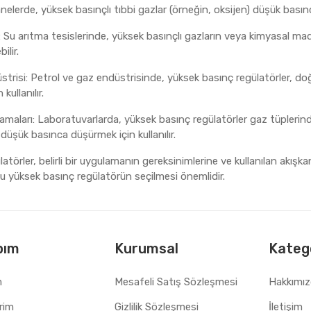
nelerde, yüksek basınçlı tıbbi gazlar (örneğin, oksijen) düşük basınc
: Su arıtma tesislerinde, yüksek basınçlı gazların veya kimyasal ma
ilir.
trisi: Petrol ve gaz endüstrisinde, yüksek basınç regülatörler, doğa
kullanılır.
maları: Laboratuvarlarda, yüksek basınç regülatörler gaz tüplerind
k düşük basınca düşürmek için kullanılır.
törler, belirli bir uygulamanın gereksinimlerine ve kullanılan akışkanı
u yüksek basınç regülatörün seçilmesi önemlidir.
bım
Kurumsal
Katego
m
Mesafeli Satış Sözleşmesi
Hakkımı
erim
Gizlilik Sözleşmesi
İletişim