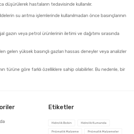
a düşürülerek hastaların tedavisinde kullanılır.
ddelerin su arıtma işlemlerinde kullanılmadan önce basınçlarının
l gazın veya petrol ürünlerinin iletimi ve dağıtımı sırasında
en gelen yüksek basınçlı gazları hassas deneyler veya analizler
n türüne göre farklı özelliklere sahip olabilirler. Bu nedenle, bir
riler
Etiketler
zda
Hidrolik Bobin
Hidrolik Kumanda
Pnömatik Malzeme
Pnömatik Malzemeler