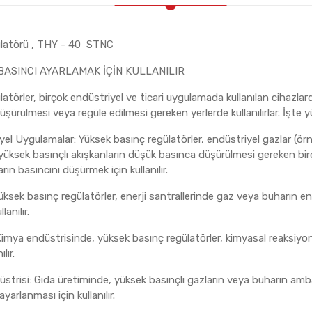
ülatörü , THY - 40 STNC
 BASINCI AYARLAMAK İÇİN KULLANILIR
atörler, birçok endüstriyel ve ticari uygulamada kullanılan cihazlardı
üşürülmesi veya regüle edilmesi gereken yerlerde kullanılırlar. İşte y
el Uygulamalar: Yüksek basınç regülatörler, endüstriyel gazlar (örneğ
i yüksek basınçlı akışkanların düşük basınca düşürülmesi gereken bi
ın basıncını düşürmek için kullanılır.
 Yüksek basınç regülatörler, enerji santrallerinde gaz veya buharın 
anılır.
Kimya endüstrisinde, yüksek basınç regülatörler, kimyasal reaksiyo
lır.
üstrisi: Gıda üretiminde, yüksek basınçlı gazların veya buharın am
yarlanması için kullanılır.