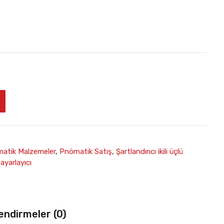
atik Malzemeler
,
Pnömatik Satış
,
Şartlandırıcı ikili üçlü
 ayarlayıcı
endirmeler (0)