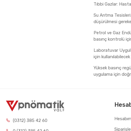
Tıbbi Gazlar: Hasta
Su Arıtma Tesisleri
düşürülmesi gerekeb
Petrol ve Gaz Endüs
basınç kontrolü için 
Laboratuvar Uygula
için kullanılabilece
Yüksek basınç regüla
uygulama için doğr
Hesa
Hesabı
(0312) 385 42 60
Siparişl