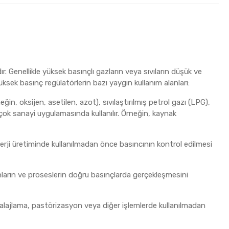
r. Genellikle yüksek basınçlı gazların veya sıvıların düşük ve
üksek basınç regülatörlerin bazı yaygın kullanım alanları:
in, oksijen, asetilen, azot), sıvılaştırılmış petrol gazı (LPG),
rçok sanayi uygulamasında kullanılır. Örneğin, kaynak
enerji üretiminde kullanılmadan önce basıncının kontrol edilmesi
nların ve proseslerin doğru basınçlarda gerçekleşmesini
balajlama, pastörizasyon veya diğer işlemlerde kullanılmadan