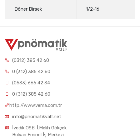
Döner Dirsek
1/2-16
(0312) 385 42 60
0 (312) 385 42 60
(0533) 666 42 34
0 (312) 385 42 60
http://www.vema.com.tr
info@pnomatikvalf.net
İvedik OSB. İ.Melih Gökçek 
Bulvarı Eminel İş Merkezi 