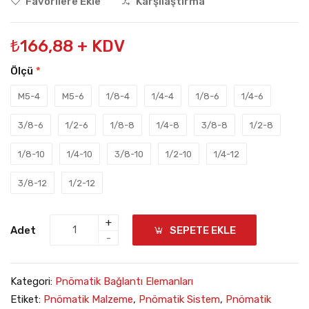
Favorilere Ekle
Karşılaştırma
₺166,88 + KDV
Ölçü
*
M5-4
M5-6
1/8-4
1/4-4
1/8-6
1/4-6
3/8-6
1/2-6
1/8-8
1/4-8
3/8-8
1/2-8
1/8-10
1/4-10
3/8-10
1/2-10
1/4-12
3/8-12
1/2-12
+
Adet
SEPETE EKLE
-
Kategori:
Pnömatik Bağlantı Elemanları
Etiket:
Pnömatik Malzeme
,
Pnömatik Sistem
,
Pnömatik