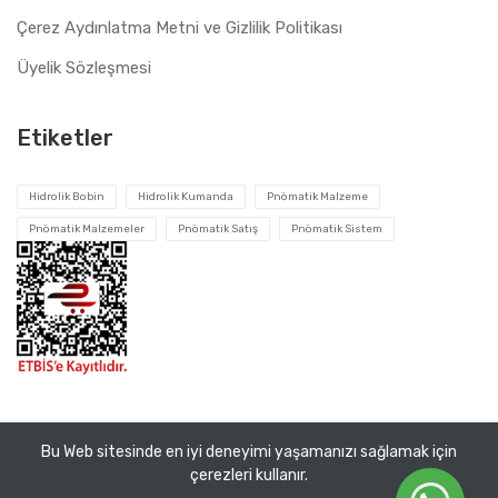
Çerez Aydınlatma Metni ve Gizlilik Politikası
Üyelik Sözleşmesi
Etiketler
Hidrolik Bobin
Hidrolik Kumanda
Pnömatik Malzeme
Pnömatik Malzemeler
Pnömatik Satış
Pnömatik Sistem
Bu Web sitesinde en iyi deneyimi yaşamanızı sağlamak için
Tüm hakları saklıdır ©
Pnomatik Valf
2026. VEMA Pnömatik
çerezleri kullanır.
San. ve Tic. A.Ş.