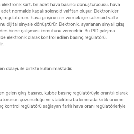
an elektronik kart, bir adet hava basıncı dönüştürücüsü, hava
ir adet normalde kapalı solenoid valftan oluşur. Elektronikler
ç regülatörüne hava girişine izin vermek için solenoid valfe
 dijital sinyale dönüştürür. Elektronik, ayarlanan sinyali çıkış
finden birine çalışması komutunu verecektir. Bu PID çalışma
lde elektronik olarak kontrol edilen basınç regülatörü,
r.
dolayı, ile birlikte kullanılmaktadır.
n gelen çıkış basıncı, kubbe basınç regülatörüyle orantılı olarak
ülatörünün çözünürlüğü ve stabilitesi bu kimerada kritik öneme
ınç kontrol regülatörü sağlayan farklı hava oranı regülatörleriyle