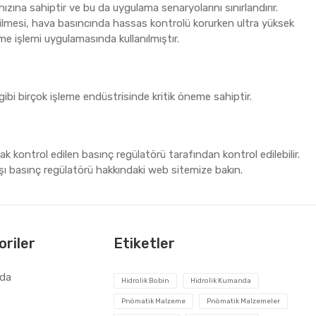
ızına sahiptir ve bu da uygulama senaryolarını sınırlandırır.
tirilmesi, hava basıncında hassas kontrolü korurken ultra yüksek
eme işlemi uygulamasında kullanılmıştır.
gibi birçok işleme endüstrisinde kritik öneme sahiptir.
rak kontrol edilen basınç regülatörü tarafından kontrol edilebilir.
rşı basınç regülatörü hakkındaki web sitemize bakın.
riler
Etiketler
zda
Hidrolik Bobin
Hidrolik Kumanda
Pnömatik Malzeme
Pnömatik Malzemeler