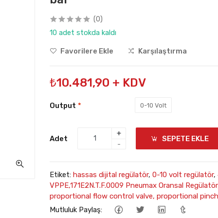
(0)
10 adet stokda kaldı
Favorilere Ekle
Karşılaştırma
₺10.481,90 + KDV
Output
*
0-10 Volt
+
Adet
SEPETE EKLE
-
Etiket:
hassas dijital regülatör
,
0-10 volt regülatör
,
VPPE,171E2N.T.F.0009 Pneumax Oransal Regülatör,
proportional flow control valve, proportional pinch
Mutluluk Paylaş: