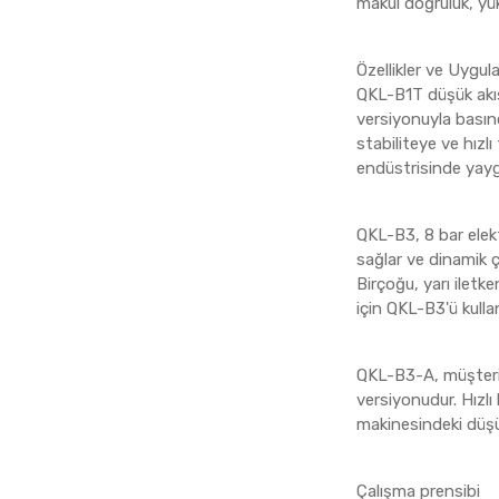
makul doğruluk, yü
Özellikler ve Uygul
QKL-B1T düşük akışl
versiyonuyla basın
stabiliteye ve hızl
endüstrisinde yayg
QKL-B3, 8 bar elekt
sağlar ve dinamik ç
Birçoğu, yarı ilet
için QKL-B3'ü kulla
QKL-B3-A, müşteril
versiyonudur. Hızl
makinesindeki düşü
Çalışma prensibi