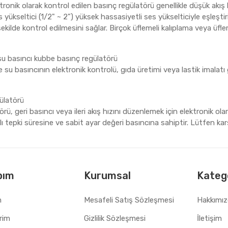
tronik olarak kontrol edilen basınç regülatörü genellikle düşük akış h
 yükseltici (1/2" ~ 2") yüksek hassasiyetli ses yükselticiyle eşleş
şekilde kontrol edilmesini sağlar. Birçok üflemeli kalıplama veya üfl
 su basıncı kubbe basınç regülatörü
 su basıncının elektronik kontrolü, gıda üretimi veya lastik imalatı 
ülatörü
rü, geri basıncı veya ileri akış hızını düzenlemek için elektronik ola
 tepki süresine ve sabit ayar değeri basıncına sahiptir. Lütfen ka
bım
Kurumsal
Katego
m
Mesafeli Satış Sözleşmesi
Hakkımı
erim
Gizlilik Sözleşmesi
İletişim