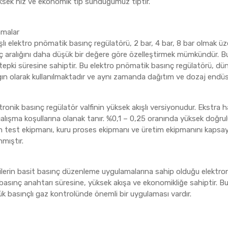
ksek hız ve ekonomik tip sunduğumuz tiptir.
amalar
ı elektro pnömatik basınç regülatörü, 2 bar, 4 bar, 8 bar olmak üzer
ç aralığını daha düşük bir değere göre özelleştirmek mümkündür. Bu
ı tepki süresine sahiptir. Bu elektro pnömatik basınç regülatörü, 
ın olarak kullanılmaktadır ve aynı zamanda dağıtım ve dozaj endüst
ronik basınç regülatör valfinin yüksek akışlı versiyonudur. Ekstra
alışma koşullarına olanak tanır. %0,1 – 0,25 oranında yüksek doğruluk
ken test ekipmanı, kuru proses ekipmanı ve üretim ekipmanını kaps
nmıştır.
erin basit basınç düzenleme uygulamalarına sahip olduğu elektronik
ı basınç anahtarı süresine, yüksek akışa ve ekonomikliğe sahiptir. 
k basınçlı gaz kontrolünde önemli bir uygulaması vardır.