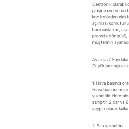
Elektronik olarak k
girişine izin veren
kontrolörden elektr
açılması komutunu v
basıncıyla karşılaş
prensibi döngüsü, a
müşterinin ayarladığ
Avantaj / Faydalar
Düşük basınçlı elek
1. Hava basıncı ora
Hava basıncı oranı 
yükseltilir. Normal
sahiptir. 2 bar ve 
yaygın olarak kulla
2. Ses yükseltici