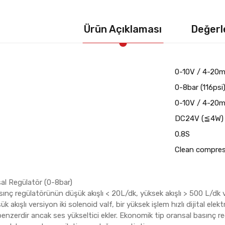
Ürün Açıklaması
Değerl
0-10V / 4-20
0-8bar (116psi
0-10V / 4-20
DC24V (≦4W)
0.8S
Clean compress
al Regülatör (0-8bar)
ınç regülatörünün düşük akışlı < 20L/dk, yüksek akışlı > 500 L/dk ve
 akışlı versiyon iki solenoid valf, bir yüksek işlem hızlı dijital ele
enzerdir ancak ses yükseltici ekler. Ekonomik tip oransal basınç re