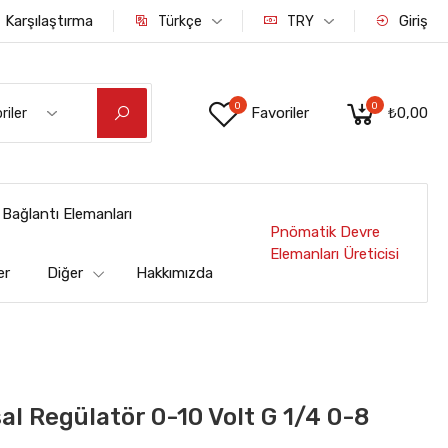
Karşılaştırma
Giriş
Türkçe
TRY
0
0
Favoriler
₺0,00
riler
Bağlantı Elemanları
Pnömatik Devre
Elemanları Üreticisi
er
Diğer
Hakkımızda
 Regülatör 0-10 Volt G 1/4 0-8