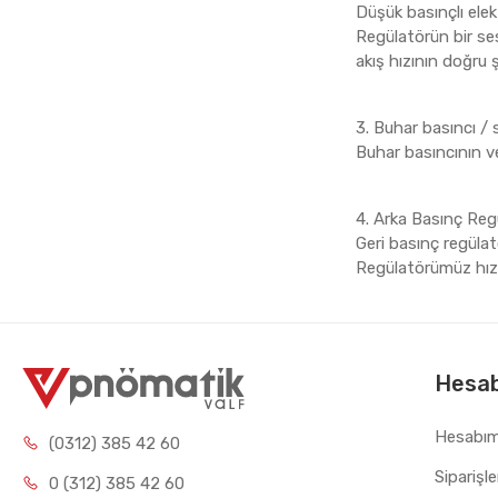
Düşük basınçlı elek
Regülatörün bir ses
akış hızının doğru 
3. Buhar basıncı /
Buhar basıncının ve
4. Arka Basınç Reg
Geri basınç regülatö
Regülatörümüz hızlı
Hesa
Hesabı
(0312) 385 42 60
Siparişl
0 (312) 385 42 60