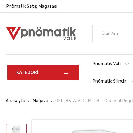
Pnömatik Satış Mağazası
Pnömatik Valf
KATEGORİ
Pnömatik Silindir
Anasayfa
Mağaza
QKL-B3-A-E-C-M-P8-U Oransal Regülat