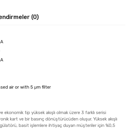
endirmeler (0)
mA
)
mA
ed air or with 5 μm filter
 ekonomik tip yüksek akışlı olmak üzere 3 farklı serisi
ktronik kart ve bir basınç dönüştürücüden oluşur. Yüksek akışlı
gülatörü, basit işlemlere ihtiyaç duyan müşteriler için %0,5