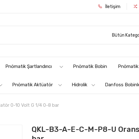
İletişim
Bütün Katego
Pnömatik Şartlandırıcı
Pnömatik Bobin
Pnömatik 
Pnömatik Aktüatör
Hidrolik
Danfoss Bobinl
ör 0-10 Volt G 1/4 0-8 bar
QKL-B3-A-E-C-M-P8-U Oransal
bar