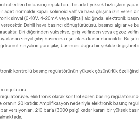
ontrol edilen bir basınç regülatörü, bir adet yüksek hızlı işlem yap
 bir adet normalde kapalı solenoid valf ve hava çıkışına izin veren b
onik sinyal (0-10V, 4-20mA veya dijital) aldığında, elektronik basın
erecektir. Dahili hava basıncı dönüştürücüsü, basıncı algılar ve bunu
tıracaktır. Biri diğerinden yüksekse, giriş valfinden veya egzoz val
yarlanan sinyal çıkış basıncına eşit olana kadar duracaktır. Bu şeki
ı komut sinyaline göre çıkış basıncını doğru bir şekilde değiştirebili
tronik kontrollü basınç regülatörünün yüksek çözünürlük özelliğinden 
nı regülatörü
regülatörüyle, elektronik olarak kontrol edilen basınç regülatöründe
de oranın 20 katıdır. Amplifikasyon nedeniyle elektronik basınç reg
8 bar versiyonları, 210 bar'a (3000 psig) kadar kararlı bir yüksek bas
nılmaktadır.