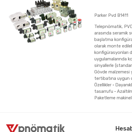
Parker Pvd B1411
Telepnömatik, PVD S
arasında seramik sü
başlatma konfigüra
olarak monte edileb
konfigürasyonları d
uygulamalarında ko
sinyallerle (standa
Gövde malzemesi yü
tertibatına uygun 
Özellikler • Dayan
tasarrufu • Azaltılm
Paketleme makinele
Hesa