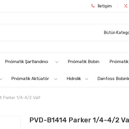
İletişim
Bütün Katego
Pnömatik Şartlandırıcı
Pnömatik Bobin
Pnömatik 
Pnömatik Aktüatör
Hidrolik
Danfoss Bobinl
 Parker 1/4-4/2 Valf
PVD-B1414 Parker 1/4-4/2 Va