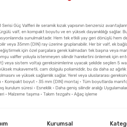
erisi Güç Valfleri ile seramik kızak yapısının benzersiz avantajların
rgülü valf, en kompakt boyutu ve en yüksek dayanıklılığı sağlar. B
syonlarında sunulmaktadır. Hem tek etkili yay geri dönüşlü hem d
ilir veya 35mm (DIN) ray üzerine gruplanabilir. Her bir valf, ek bağl
eğiştirmek için özel parçalara gerek kalmadan tek başına veya manif
mşu valfler yoluyla istenmeyen silindir hareketini önlemek için ent
rt) veya sistem voltajı gereksinimlerine uyacak şekilde seçilen 5 watt
ksek mukavemetli, cam dolgulu poliamiddir, bu da daha az ağırlık an
olmasını ve yüksek sağlamlık sağlar. Yerel veya uluslararası gereks
ıklı • Kompakt boyut • 35 mm (DIN) montaj • Tüm boyutlarda manifol
ış kurulum süresi • Esneklik • Daha geniş silindir aralığı Uygulamalar
ri • Malzeme taşıma • Takım tezgahı • Ağaç işleme
bım
Kurumsal
Katego