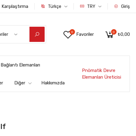
Karşılaştırma
Giriş
Türkçe
TRY
0
0
Favoriler
₺0,00
riler
Bağlantı Elemanları
Pnömatik Devre
Elemanları Üreticisi
er
Diğer
Hakkımızda
lf