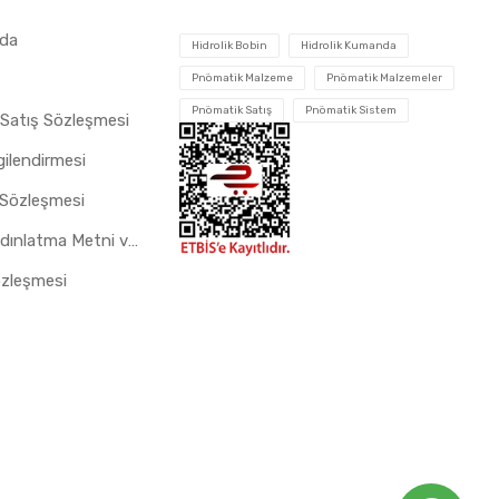
zda
Hidrolik Bobin
Hidrolik Kumanda
Pnömatik Malzeme
Pnömatik Malzemeler
Pnömatik Satış
Pnömatik Sistem
 Satış Sözleşmesi
gilendirmesi
 Sözleşmesi
Çerez Aydınlatma Metni ve Gizlilik Politikası
özleşmesi