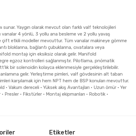
ı sunar. Yaygın olarak mevcut olan farklı valf teknolojileri
u vanalar 4 yönlü, 3 yollu ana besleme ve 2 yollu yavaş
e çift etkili modeller mevcuttur. Tüm vanalar makineye gömme
antı bloklarına, bağlantı çubuklarına, cıvatalara veya
old montajı için eksiksiz olarak gelir. Manifold
egre egzoz kontrolleri sağlanmıştır. Pilotlama, pnömatik
'lık bir solenoidin kolayca eklenmesiyle gerçekleştirilebilir.
lamına gelir. Yerleştirme pimleri, valf gövdesinin alt taban
inimleri karşılamak için hem NPT hem de BSP konuları mevcuttur.
d • Vakum dereceli • Yüksek akış Avantajları • Uzun ömür • Yer
 • Presler • Fikstürler • Montaj ekipmanları • Robotik •
riler
Etiketler