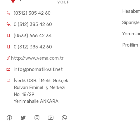
Hesabı
(0312) 385 42 60
Siparişl
0 (312) 385 42 60
Yorumla
(0533) 666 42 34
Profilim
0 (312) 385 42 60
http://www.vema.com.tr
info@pnomatikvalf.net
İvedik OSB. İ.Melih Gökçek 
Bulvarı Eminel İş Merkezi 
No: 18/29 
Yenimahalle ANKARA