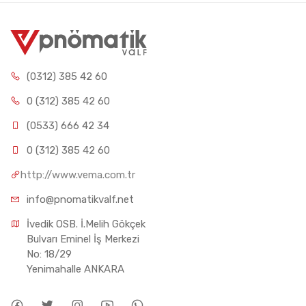
(0312) 385 42 60
0 (312) 385 42 60
(0533) 666 42 34
0 (312) 385 42 60
http://www.vema.com.tr
info@pnomatikvalf.net
İvedik OSB. İ.Melih Gökçek 
Bulvarı Eminel İş Merkezi 
No: 18/29 
Yenimahalle ANKARA