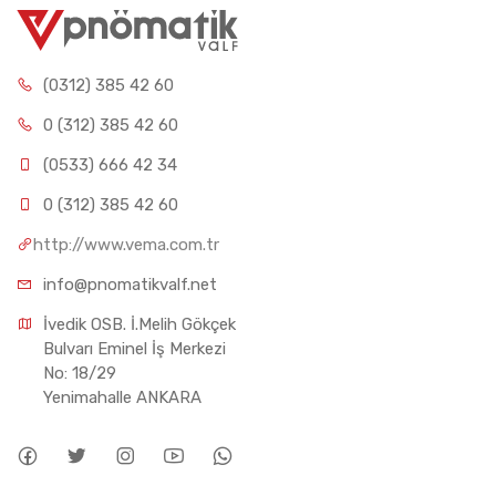
(0312) 385 42 60
0 (312) 385 42 60
(0533) 666 42 34
0 (312) 385 42 60
http://www.vema.com.tr
info@pnomatikvalf.net
İvedik OSB. İ.Melih Gökçek 
Bulvarı Eminel İş Merkezi 
No: 18/29 
Yenimahalle ANKARA