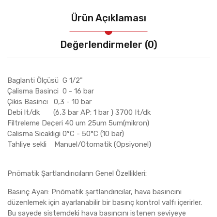
Ürün Açıklaması
Değerlendirmeler (0)
Baglanti Ölçüsü G 1/2"
Çalisma Basinci 0 - 16 bar
Çikis Basincı 0,3 - 10 bar
Debi lt/dk (6,3 bar AP: 1 bar ) 3700 It/dk
Filtreleme De¢eri 40 um 25um 5um(mikron)
Calisma Sicakligi 0°C - 50°C (10 bar)
Tahliye sekli Manuel/Otomatik (Opsiyonel)
Pnömatik Şartlandırıcıların Genel Özellikleri:
Basınç Ayarı: Pnömatik şartlandırıcılar, hava basıncını
düzenlemek için ayarlanabilir bir basınç kontrol valfı içerirler.
Bu sayede sistemdeki hava basıncını istenen seviyeye