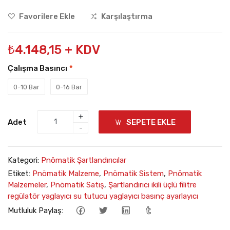
Favorilere Ekle
Karşılaştırma
₺4.148,15 + KDV
Çalışma Basıncı
*
0-10 Bar
0-16 Bar
+
Adet
SEPETE EKLE
-
Kategori:
Pnömatik Şartlandırıcılar
Etiket:
Pnömatik Malzeme
,
Pnömatik Sistem
,
Pnömatik
Malzemeler
,
Pnömatik Satış
,
Şartlandırıcı ikili üçlü filitre
regülatör yaglayıcı su tutucu yaglayıcı basınç ayarlayıcı
Mutluluk Paylaş: