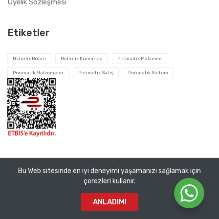
Üyelik Sözleşmesi
Etiketler
Hidrolik Bobin
Hidrolik Kumanda
Pnömatik Malzeme
Pnömatik Malzemeler
Pnömatik Satış
Pnömatik Sistem
Bu Web sitesinde en iyi deneyimi yaşamanızı sağlamak için
Tüm hakları saklıdır ©
Pnomatik Valf
2026. VEMA Pnömatik
çerezleri kullanır.
San. ve Tic. A.Ş.
ANLADIM!