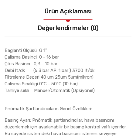
Ürün Açıklaması
Değerlendirmeler (0)
Baglanti Ölçüsü G 1"
Çalisma Basinci 0 - 16 bar
Çikis Basincı 0,3 - 10 bar
Debi lt/dk (6,3 bar AP: 1 bar ) 3700 It/dk
Filtreleme De¢eri 40 um 25um 5um(mikron)
Calisma Sicakligi 0°C - 50°C (10 bar)
Tahliye sekli Manuel/Otomatik (Opsiyonel)
Pnömatik Şartlandırıcıların Genel Özellikleri:
Basınç Ayarı: Pnömatik şartlandırıcılar, hava basıncını
düzenlemek için ayarlanabilir bir basınç kontrol valfı içerirler.
Bu sayede sistemdeki hava basıncını istenen seviyeye