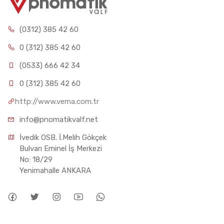
(0312) 385 42 60
0 (312) 385 42 60
(0533) 666 42 34
0 (312) 385 42 60
http://www.vema.com.tr
info@pnomatikvalf.net
İvedik OSB. İ.Melih Gökçek 
Bulvarı Eminel İş Merkezi 
No: 18/29 
Yenimahalle ANKARA