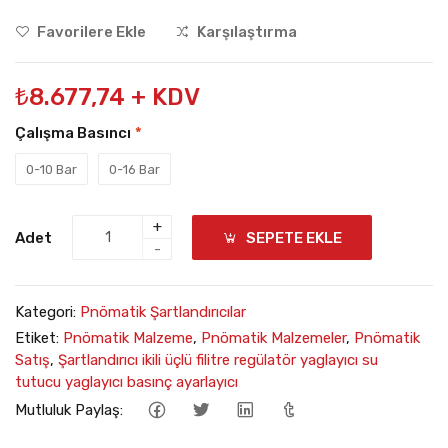
Favorilere Ekle
Karşılaştırma
₺8.677,74 + KDV
Çalışma Basıncı
*
0-10 Bar
0-16 Bar
+
Adet
SEPETE EKLE
-
Kategori:
Pnömatik Şartlandırıcılar
Etiket:
Pnömatik Malzeme
,
Pnömatik Malzemeler
,
Pnömatik
Satış
,
Şartlandırıcı ikili üçlü filitre regülatör yaglayıcı su
tutucu yaglayıcı basınç ayarlayıcı
Mutluluk Paylaş: