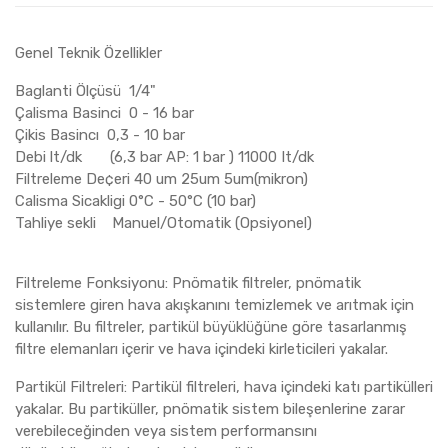
Genel Teknik Özellikler
Baglanti Ölçüsü 1/4"
Çalisma Basinci 0 - 16 bar
Çikis Basincı 0,3 - 10 bar
Debi lt/dk (6,3 bar AP: 1 bar ) 11000 It/dk
Filtreleme De¢eri 40 um 25um 5um(mikron)
Calisma Sicakligi 0°C - 50°C (10 bar)
Tahliye sekli Manuel/Otomatik (Opsiyonel)
Filtreleme Fonksiyonu: Pnömatik filtreler, pnömatik
sistemlere giren hava akışkanını temizlemek ve arıtmak için
kullanılır. Bu filtreler, partikül büyüklüğüne göre tasarlanmış
filtre elemanları içerir ve hava içindeki kirleticileri yakalar.
Partikül Filtreleri: Partikül filtreleri, hava içindeki katı partikülleri
yakalar. Bu partiküller, pnömatik sistem bileşenlerine zarar
verebileceğinden veya sistem performansını