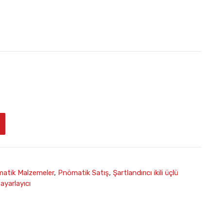
atik Malzemeler
,
Pnömatik Satış
,
Şartlandırıcı ikili üçlü
 ayarlayıcı