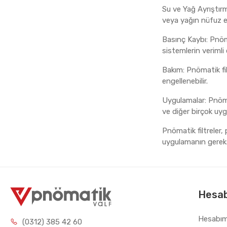
Su ve Yağ Ayrıştırm
veya yağın nüfuz e
Basınç Kaybı: Pnöm
sistemlerin verimli 
Bakım: Pnömatik filtr
engellenebilir.
Uygulamalar: Pnömat
ve diğer birçok uyg
Pnömatik filtreler, 
uygulamanın gereksi
Hesa
Hesabı
(0312) 385 42 60