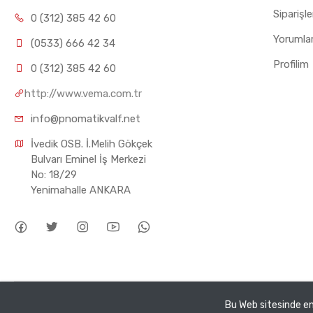
Siparişl
0 (312) 385 42 60
Yorumla
(0533) 666 42 34
Profilim
0 (312) 385 42 60
http://www.vema.com.tr
info@pnomatikvalf.net
İvedik OSB. İ.Melih Gökçek 
Bulvarı Eminel İş Merkezi 
No: 18/29 
Yenimahalle ANKARA
Tüm hakları saklıdır ©
Pnomatik Valf
2026. VEMA Pnömatik San.
Bu Web sitesinde en 