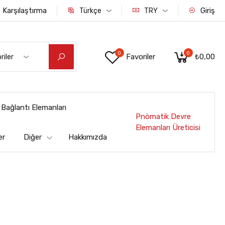
Karşılaştırma
Giriş
Türkçe
TRY
0
0
Favoriler
₺0,00
riler
Bağlantı Elemanları
Pnömatik Devre
Elemanları Üreticisi
er
Diğer
Hakkımızda