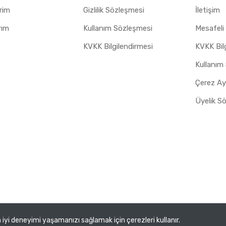
erim
Gizlilik Sözleşmesi
İletişim
rım
Kullanım Sözleşmesi
Mesafeli
KVKK Bilgilendirmesi
KVKK Bil
Kullanım
Üyelik S
 ve Tic. A.Ş.
iyi deneyimi yaşamanızı sağlamak için çerezleri kullanır.