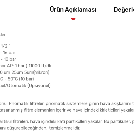
Ürün Açıklaması
Değerl
ler
 1/2 "
- 16 bar
- 10 bar
r AP: 1 bar ) 11000 It/dk
 40 um 25um 5um(mikron)
°C - 50°C (10 bar)
uel/Otomatik (Opsiyonel)
nu: Pnömatik filtreler, pnömatik sistemlere giren hava akışkanını temi
arlanmış filtre elemanları içerir ve hava içindeki kirleticileri yakalar
 Partikül filtreleri, hava içindeki katı partikülleri yakalar. Bu partik
nı düşürebileceğinden, temizlenmelidir.