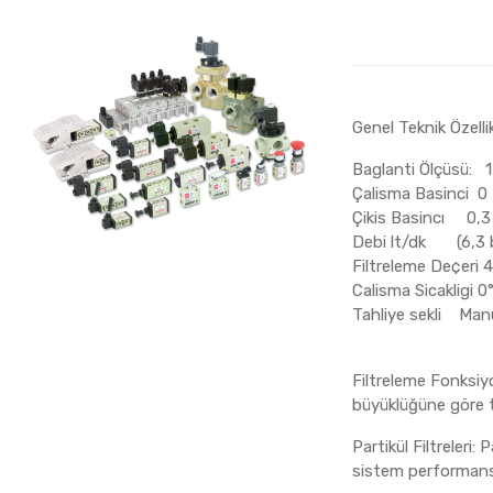
Genel Teknik Özellik
Baglanti Ölçüsü: 1
Çalisma Basinci 0 
Çikis Basincı 0,3 
Debi lt/dk (6,3 ba
Filtreleme De¢eri
Calisma Sicakligi 0
Tahliye sekli Man
Filtreleme Fonksiyo
büyüklüğüne göre tas
Partikül Filtreleri:
sistem performansı