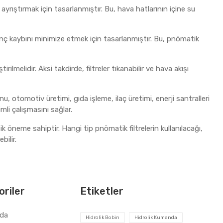
ayrıştırmak için tasarlanmıştır. Bu, hava hatlarının içine su
ınç kaybını minimize etmek için tasarlanmıştır. Bu, pnömatik
tirilmelidir. Aksi takdirde, filtreler tıkanabilir ve hava akışı
 otomotiv üretimi, gıda işleme, ilaç üretimi, enerji santralleri
mli çalışmasını sağlar.
ik öneme sahiptir. Hangi tip pnömatik filtrelerin kullanılacağı,
bilir.
riler
Etiketler
zda
Hidrolik Bobin
Hidrolik Kumanda