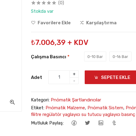
(0)
Stokda var
Favorilere Ekle
Karşılaştırma
₺7.006,39 + KDV
Çalışma Basıncı
*
0-10 Bar
0-16 Bar
+
Adet
SEPETE EKLE
-
Kategori:
Pnömatik Şartlandırıcılar
Etiket:
Pnömatik Malzeme
,
Pnömatik Sistem
,
Pnöm
filitre regülatör yaglayıcı su tutucu yaglayıcı basınç
Mutluluk Paylaş: