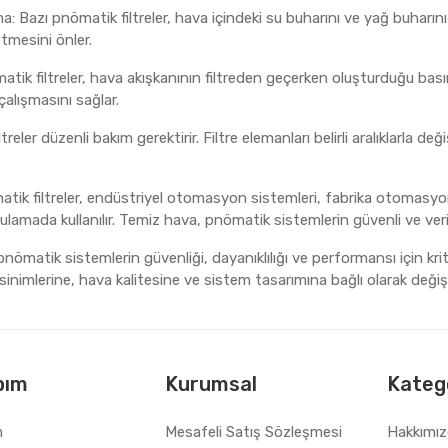
a: Bazı pnömatik filtreler, hava içindeki su buharını ve yağ buharını 
tmesini önler.
atik filtreler, hava akışkanının filtreden geçerken oluşturduğu bas
çalışmasını sağlar.
eler düzenli bakım gerektirir. Filtre elemanları belirli aralıklarla değiş
ik filtreler, endüstriyel otomasyon sistemleri, fabrika otomasyonu,
ulamada kullanılır. Temiz hava, pnömatik sistemlerin güvenli ve veri
pnömatik sistemlerin güvenliği, dayanıklılığı ve performansı için krit
nimlerine, hava kalitesine ve sistem tasarımına bağlı olarak değişe
bım
Kurumsal
Katego
m
Mesafeli Satış Sözleşmesi
Hakkımı