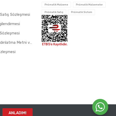
Pnömatik Malzeme
Pnömatik Malzemeler
Pnömatik Satış
Pnömatik Sistem
 Satış Sözleşmesi
gilendirmesi
 Sözleşmesi
Çerez Aydınlatma Metni ve Gizlilik Politikası
özleşmesi
ANLADIM!