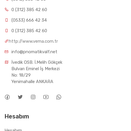
0 (312) 385 42 60
(0533) 666 42 34
0 (312) 385 42 60
http://www.vema.com.tr
info@pnomatikvalf.net
İvedik OSB. İ.Melih Gökçek 
Bulvarı Eminel İş Merkezi 
No: 18/29 
Yenimahalle ANKARA
Hesabım
Hesabım