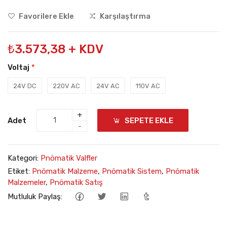
Favorilere Ekle
Karşılaştırma
₺3.573,38 + KDV
Voltaj
*
24V DC
220V AC
24V AC
110V AC
+
Adet
SEPETE EKLE
-
Kategori:
Pnömatik Valfler
Etiket:
Pnömatik Malzeme
,
Pnömatik Sistem
,
Pnömatik
Malzemeler
,
Pnömatik Satış
Mutluluk Paylaş: