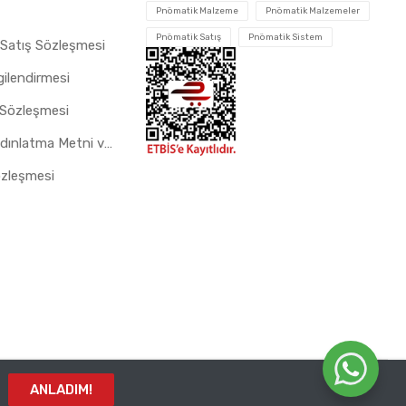
Pnömatik Malzeme
Pnömatik Malzemeler
Pnömatik Satış
Pnömatik Sistem
 Satış Sözleşmesi
gilendirmesi
 Sözleşmesi
Çerez Aydınlatma Metni ve Gizlilik Politikası
özleşmesi
ANLADIM!