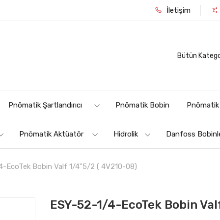
İletişim
Bütün Katego
Pnömatik Şartlandırıcı
Pnömatik Bobin
Pnömatik 
Pnömatik Aktüatör
Hidrolik
Danfoss Bobinl
4-EcoTek Bobin Valf 1/4"5/2 ( 4V210-08)
ESY-52-1/4-EcoTek Bobin Valf