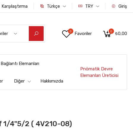
Karşılaştırma
Giriş
Türkçe
TRY
0
0
Favoriler
₺0,00
riler
Bağlantı Elemanları
Pnömatik Devre
Elemanları Üreticisi
er
Diğer
Hakkımızda
 1/4"5/2 ( 4V210-08)