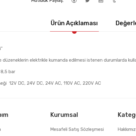
Mutluluk Paylaş:
Ürün Açıklaması
Değerl
4"
e düzeneklerin elektrikle kumanda edilmesi istenen durumlarda kulla
 8,5 bar
neği 12V DC, 24V DC, 24V AC, 110V AC, 220V AC
bım
Kurumsal
Katego
m
Mesafeli Satış Sözleşmesi
Hakkımı