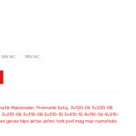
24V AC
110V AC
atik Malzemeler
,
Pnömatik Satış
,
3v120-06 3v220-08
 3v210-08 3v310-08 3v310-10 3v410-15 4v110-06 4v210-
ex gevax hlpc airtac airtec tork pvd mag mac numaticks