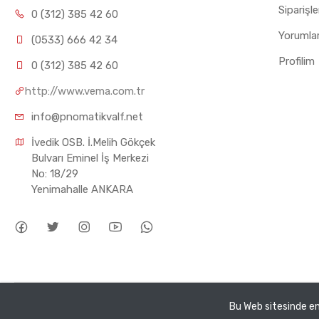
Siparişl
0 (312) 385 42 60
Yorumla
(0533) 666 42 34
Profilim
0 (312) 385 42 60
http://www.vema.com.tr
info@pnomatikvalf.net
İvedik OSB. İ.Melih Gökçek 
Bulvarı Eminel İş Merkezi 
No: 18/29 
Yenimahalle ANKARA
Tüm hakları saklıdır ©
Pnomatik Valf
2026. VEMA Pnömatik San.
Bu Web sitesinde en 