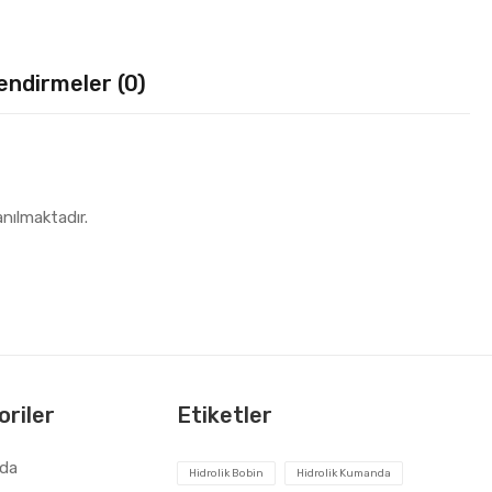
endirmeler (0)
nılmaktadır.
riler
Etiketler
zda
Hidrolik Bobin
Hidrolik Kumanda