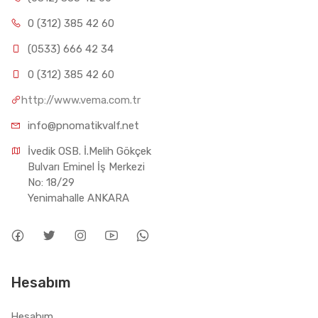
0 (312) 385 42 60
(0533) 666 42 34
0 (312) 385 42 60
http://www.vema.com.tr
info@pnomatikvalf.net
İvedik OSB. İ.Melih Gökçek 
Bulvarı Eminel İş Merkezi 
No: 18/29 
Yenimahalle ANKARA
Hesabım
Hesabım