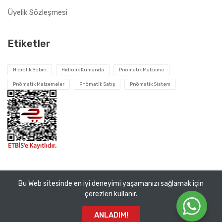
Üyelik Sözleşmesi
Etiketler
Hidrolik Bobin
Hidrolik Kumanda
Pnömatik Malzeme
Pnömatik Malzemeler
Pnömatik Satış
Pnömatik Sistem
Bu Web sitesinde en iyi deneyimi yaşamanızı sağlamak için
Tüm hakları saklıdır ©
Pnomatik Valf
2026. VEMA Pnömatik
çerezleri kullanır.
San. ve Tic. A.Ş.
ANLADIM!