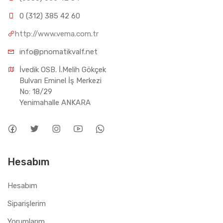
0 (312) 385 42 60
http://www.vema.com.tr
info@pnomatikvalf.net
İvedik OSB. İ.Melih Gökçek 
Bulvarı Eminel İş Merkezi 
No: 18/29 
Yenimahalle ANKARA
Hesabım
Hesabım
Siparişlerim
Yorumlarım