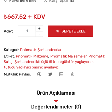
Favorilere Ekle
Karşılaştırma
₺667,52 + KDV
+
Adet
SEPETE EKLE
-
Kategori:
Pnömatik Şartlandırıcılar
Etiket:
Pnömatik Malzeme
,
Pnömatik Malzemeler
,
Pnömatik
Satış
,
Şartlandırıcı ikili üçlü filitre regülatör yaglayıcı su
tutucu yaglayıcı basınç ayarlayıcı
Mutluluk Paylaş:
Ürün Açıklaması
Değerlendirmeler (0)