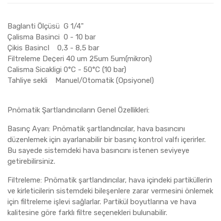
Baglanti Ölçüsü G 1/4"
Çalisma Basinci 0 - 10 bar
Çikis BasincI 0,3 - 8,5 bar
Filtreleme De¢eri 40 um 25um 5um(mikron)
Calisma Sicakligi 0°C - 50°C (10 bar)
Tahliye sekli Manuel/Otomatik (Opsiyonel)
Pnömatik Şartlandırıcıların Genel Özellikleri:
Basınç Ayarı: Pnömatik şartlandırıcılar, hava basıncını
düzenlemek için ayarlanabilir bir basınç kontrol valfı içerirler.
Bu sayede sistemdeki hava basıncını istenen seviyeye
getirebilirsiniz.
Filtreleme: Pnömatik şartlandırıcılar, hava içindeki partiküllerin
ve kirleticilerin sistemdeki bileşenlere zarar vermesini önlemek
için filtreleme işlevi sağlarlar. Partikül boyutlarına ve hava
kalitesine göre farklı filtre seçenekleri bulunabilir.