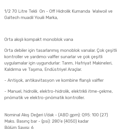
1/2 70 Litre Tekli On - Off Hidrolik Kumanda Walwoil ve
Galtech muadil Youili Marka,
Orta akışlı kompakt monoblok vana
Orta debiler için tasarlanmış monoblok vanalar. Çok çeşitli
kontroller ve yardımcı valfler sunarlar ve çok çeşitli
uygulamalar için uygundurlar: Tarım, Hafriyat Makineleri,
Kaldırma ve Taşıma, Endüstriyel Araçlar.
- Antişok, antikavitasyon ve kombine flanşlı valfler
- Manuel, hidrolik, elektro-hidrolik, elektrikli itme-çekme,
pnömatik ve elektro-pnömatik kontroller.
Nominal Akış Değeri l/dak - (ABD gpm): Q95: 100 (27)
Maks. Basınç bar - (psi): 280'e (4050) kadar
Bölüm Sayısı: 6